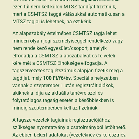
ezen túl nem kell külön MTSZ tagdíjat fizetniük,
mert a CSMTSZ taggá válásukkal automatikusan a
MTSZ tagjai is lehetnek, ha ezt kérik.
Az alapszabály értelmében CSMTSZ tagja lehet
minden olyan jogi személyiséggel rendelkező vagy
nem rendelkező egyesület/csoport, amelyik
elfogadja a CSMTSZ alapszabályát és felvételi
kérelmét a CSMTSZ Elnöksége elfogadja. A
tagszervezetek taglétszámuk alapján fizetik meg a
tagdíjat, mely
100 Ft/fő/év
. Speciális helyzetben
vannak a szeptember 1 után regisztrált diákok,
akiknek a díja az aktuális tanévre szól és
folytatólagos tagság esetén a későbbiekben is
mindig szeptemberben kell az fizetniük.
A tagszervezetek tagjainak regisztrációjához
szükséges nyomtatvány a csatolmányból letölthető.
Az ebben bekért adatokat (vezetéknév és keresztnév,