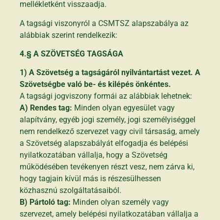
mellékletként visszaadja.
A tagsági viszonyról a CSMTSZ alapszabálya az
alábbiak szerint rendelkezik:
4.§ A SZÖVETSÉG TAGSÁGA
1) A Szövetség a tagságáról nyilvántartást vezet. A
Szövetségbe való be- és kilépés önkéntes.
A tagsági jogviszony formái az alábbiak lehetnek:
A) Rendes tag:
Minden olyan egyesület vagy
alapítvány, egyéb jogi személy, jogi személyiséggel
nem rendelkező szervezet vagy civil társaság, amely
a Szövetség alapszabályát elfogadja és belépési
nyilatkozatában vállalja, hogy a Szövetség
működésében tevékenyen részt vesz, nem zárva ki,
hogy tagjain kívül más is részesülhessen
közhasznú szolgáltatásaiból.
B) Pártoló tag:
Minden olyan személy vagy
szervezet, amely belépési nyilatkozatában vállalja a