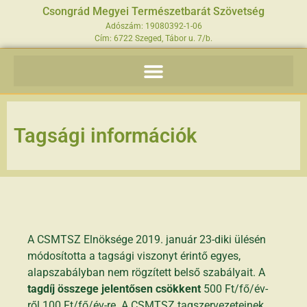
Csongrád Megyei Természetbarát Szövetség
Adószám: 19080392-1-06
Cím: 6722 Szeged, Tábor u. 7/b.
Tagsági információk
A CSMTSZ Elnöksége 2019. január 23-diki ülésén
módosította a tagsági viszonyt érintő egyes,
alapszabályban nem rögzített belső szabályait. A
tagdíj összege jelentősen csökkent
500 Ft/fő/év-
ről 100 Ft/fő/év-re. A CSMTSZ tagszervezeteinek