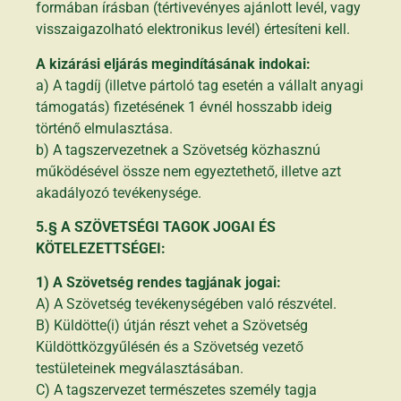
formában írásban (tértivevényes ajánlott levél, vagy
visszaigazolható elektronikus levél) értesíteni kell.
A kizárási eljárás megindításának indokai:
a) A tagdíj (illetve pártoló tag esetén a vállalt anyagi
támogatás) fizetésének 1 évnél hosszabb ideig
történő elmulasztása.
b) A tagszervezetnek a Szövetség közhasznú
működésével össze nem egyeztethető, illetve azt
akadályozó tevékenysége.
5.§ A SZÖVETSÉGI TAGOK JOGAI ÉS
KÖTELEZETTSÉGEI:
1) A Szövetség rendes tagjának jogai:
A) A Szövetség tevékenységében való részvétel.
B) Küldötte(i) útján részt vehet a Szövetség
Küldöttközgyűlésén és a Szövetség vezető
testületeinek megválasztásában.
C) A tagszervezet természetes személy tagja