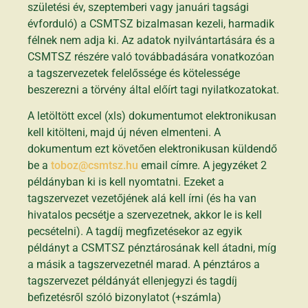
születési év, szeptemberi vagy januári tagsági
évforduló) a CSMTSZ bizalmasan kezeli, harmadik
félnek nem adja ki. Az adatok nyilvántartására és a
CSMTSZ részére való továbbadására vonatkozóan
a tagszervezetek felelőssége és kötelessége
beszerezni a törvény által előírt tagi nyilatkozatokat.
A letöltött excel (xls) dokumentumot elektronikusan
kell kitölteni, majd új néven elmenteni. A
dokumentum ezt követően elektronikusan küldendő
be a
toboz@csmtsz.hu
email címre. A jegyzéket 2
példányban ki is kell nyomtatni. Ezeket a
tagszervezet vezetőjének alá kell írni (és ha van
hivatalos pecsétje a szervezetnek, akkor le is kell
pecsételni). A tagdíj megfizetésekor az egyik
példányt a CSMTSZ pénztárosának kell átadni, míg
a másik a tagszervezetnél marad. A pénztáros a
tagszervezet példányát ellenjegyzi és tagdíj
befizetésről szóló bizonylatot (+számla)