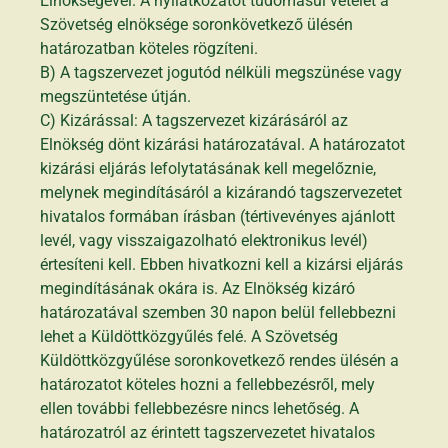
Elnökségével. A nyilatkozatot tudomásul vételét a
Szövetség elnöksége soronkövetkező ülésén
határozatban köteles rögzíteni.
B) A tagszervezet jogutód nélküli megszünése vagy
megszüntetése útján.
C) Kizárással: A tagszervezet kizárásáról az
Elnökség dönt kizárási határozatával. A határozatot
kizárási eljárás lefolytatásának kell megelőznie,
melynek megindításáról a kizárandó tagszervezetet
hivatalos formában írásban (tértivevényes ajánlott
levél, vagy visszaigazolható elektronikus levél)
értesíteni kell. Ebben hivatkozni kell a kizársi eljárás
megindításának okára is. Az Elnökség kizáró
határozatával szemben 30 napon belül fellebbezni
lehet a Küldöttközgyűlés felé. A Szövetség
Küldöttközgyűlése soronkovetkező rendes ülésén a
határozatot köteles hozni a fellebbezésről, mely
ellen további fellebbezésre nincs lehetőség. A
határozatról az érintett tagszervezetet hivatalos