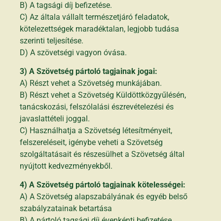
B) A tagsági díj befizetése.
C) Az általa vállalt természetjáró feladatok,
kötelezettségek maradéktalan, legjobb tudása
szerinti teljesítése.
D) A szövetségi vagyon óvása.
3) A Szövetség pártoló tagjainak jogai:
A) Részt vehet a Szövetség munkájában.
B) Részt vehet a Szövetség Küldöttközgyűlésén,
tanácskozási, felszólalási észrevételezési és
javaslattételi joggal.
C) Használhatja a Szövetség létesítményeit,
felszereléseit, igénybe veheti a Szövetség
szolgáltatásait és részesülhet a Szövetség által
nyújtott kedvezményekből.
4) A Szövetség pártoló tagjainak kötelességei:
A) A Szövetség alapszabályának és egyéb belső
szabályzatainak betartása
B) A pártoló tagsági díj évenkénti befizetése.