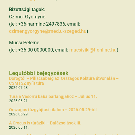
Bizottsági tagok:
Czimer Györgyné
(tel: +36-harminc-2497836, email:
czimer.gyorgyne@med.u-szeged.hu
)
Mucsi Péterné
(tel: +36-00-0000000, email:
mucsiviki@t-online.hu
)
Legutóbbi bejegyzések
Dorogtól – Piliscsabáig az Országos Kéktúra útvonalán –
CSMTSZ nyílt túra
2026.07.23.
Túra a Vasorrú bába barlangjához – Július 11.
2026.06.21.
Országos tűzgyújtási tilalom – 2026.05.29-től
2026.05.29.
A Crocus is túrázik! – Balázsolások III.
2026.05.11.