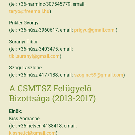
(tel: +36-harminc-307545779, email:
teryo@freemail.hu
)
Prikler György
(tel: +36-húsz-3960617, email:
prigyu@gmail.com
)
Surányi Tibor
(tel: +36-húsz-3403475, email:
tibi.suranyi@gmail.com
)
Szögi Lászlóné
(tel: +36-húsz-4177188, email:
szogine59@gmail.com
)
A CSMTSZ Felügyelő
Bizottsága (2013-2017)
Elnök:
Kiss Andrásné
(tel: +36-hetven-4138418, email:
kissne.ici@gmail.com
)