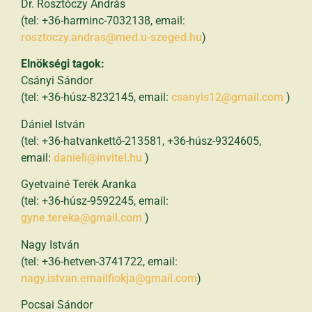
Dr. Rosztóczy András
(tel: +36-harminc-7032138, email:
rosztoczy.andras@med.u-szeged.hu
)
Elnökségi tagok:
Csányi Sándor
(tel: +36-húsz-8232145, email:
csanyis12@gmail.com
)
Dániel István
(tel: +36-hatvankettő-213581, +36-húsz-9324605,
email:
danieli@invitel.hu
)
Gyetvainé Terék Aranka
(tel: +36-húsz-9592245, email:
gyne.tereka@gmail.com
)
Nagy István
(tel: +36-hetven-3741722, email:
nagy.istvan.emailfiokja@gmail.com
)
Pocsai Sándor