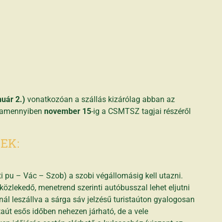
nuár 2.)
vonatkozóan a szállás kizárólag abban az
 amennyiben
november 15
-ig a CSMTSZ tagjai részéről
EK:
 pu – Vác – Szob) a szobi végállomásig kell utazni.
özlekedő, menetrend szerinti autóbusszal lehet eljutni
 leszállva a sárga sáv jelzésű turistaúton gyalogosan
staút esős időben nehezen járható, de a vele