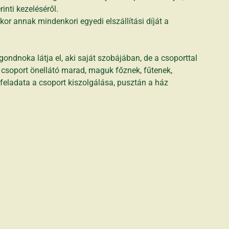
inti kezeléséről.
r annak mindenkori egyedi elszállítási díját a
dnoka látja el, aki saját szobájában, de a csoporttal
a csoport önellátó marad, maguk főznek, fűtenek,
 feladata a csoport kiszolgálása, pusztán a ház
!