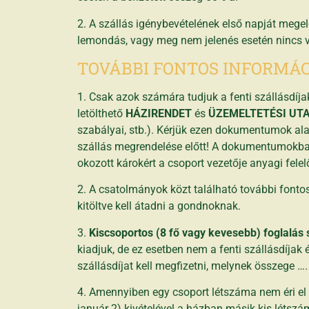
2. A szállás igénybevételének első napját mege
lemondás, vagy meg nem jelenés esetén nincs vis
TOVÁBBI FONTOS INFORMÁC
1. Csak azok számára tudjuk a fenti szállásdíja
letölthető
HÁZIRENDET
és
ÜZEMELTETÉSI UT
szabályai, stb.). Kérjük ezen dokumentumok al
szállás megrendelése előtt! A dokumentumokban
okozott károkért a csoport vezetője anyagi felel
2. A csatolmányok közt található további fon
kitöltve kell átadni a gondnoknak.
3.
Kiscsoportos (8 fő vagy kevesebb) foglalás 
kiadjuk, de ez esetben nem a fenti szállásdíja
szállásdíjat kell megfizetni, melynek összege ….
4. Amennyiben egy csoport létszáma nem éri el a
január 2) kivételével a házban másik kis létszá