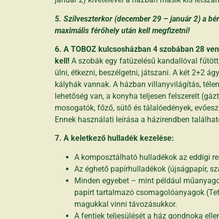
5. Szilveszterkor (december 29 – január 2) a bérl
maximális férőhely után kell megfizetni!
6. A TOBOZ kulcsosházban 4 szobában 28 ve
kell!
A szobák egy fatüzelésű kandallóval fűtött,
ülni, étkezni, beszélgetni, játszani. A két 2+2 
kályhák vannak. A házban villanyvilágítás, tél
lehetőség van, a konyha teljesen felszerelt (gá
mosogatók, főző, sütő és tálalóedények, evőesz
Ennek használati leírása a házirendben találha
7. A keletkező hulladék kezelése:
A komposztálható hulladékok az eddigi rend
Az éghető papírhulladékok (újságpapír, sz
Minden egyebet – mint például műanyago
papírt tartalmazó csomagolóanyagok (Tetr
magukkal vinni távozásukkor.
A fentiek teljesülését a ház gondnoka elle