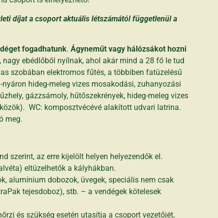
eti díjat a csoport aktuális létszámától függetlenül a
ndéget fogadhatunk
.
Ágyneműt vagy hálózsákot hozni
 nagy ebédlőből nyílnak, ahol akár mind a 28 fő le tud
ágyas szobában elektromos fűtés, a többiben fatüzelésű
en-nyáron hideg-meleg vizes mosakodási, zuhanyozási
ztűzhely, gázzsámoly, hűtőszekrények, hideg-meleg vizes
közök). WC: komposztvécévé alakított udvari latrina.
tó meg.
 szerint, az erre kijelölt helyen helyezendők el.
alvéta) eltüzelhetők a kályhákban.
k, alumínium dobozok, üvegek, speciális nem csak
aPak tejesdoboz), stb. – a vendégek kötelesek
nőrzi és szükség esetén utasítja a csoport vezetőjét,