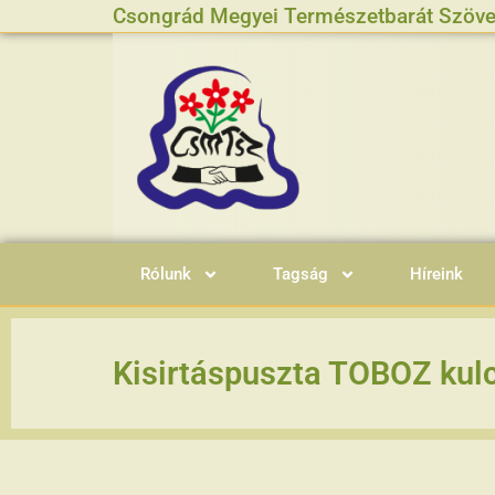
Csongrád Megyei Természetbarát Szöve
Rólunk
Tagság
Híreink
Kisirtáspuszta TOBOZ kul