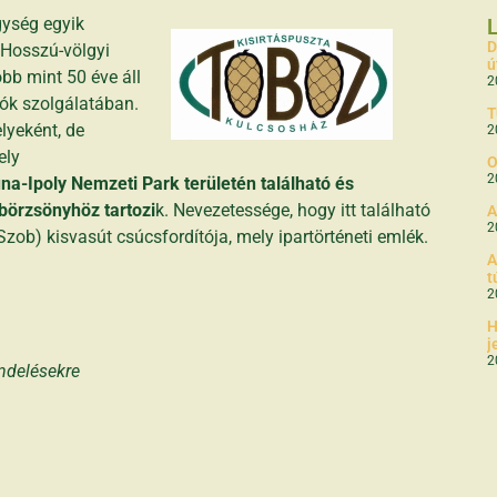
gység egyik
D
 Hosszú-völgyi
ú
bb mint 50 éve áll
2
yók szolgálatában.
T
lyeként, de
2
ely
O
2
na-Ipoly Nemzeti Park területén található és
börzsönyhöz tartozi
k. Nevezetessége, hogy itt található
A
2
ob) kisvasút csúcsfordítója, mely ipartörténeti emlék.
A
t
2
H
j
2
endelésekre