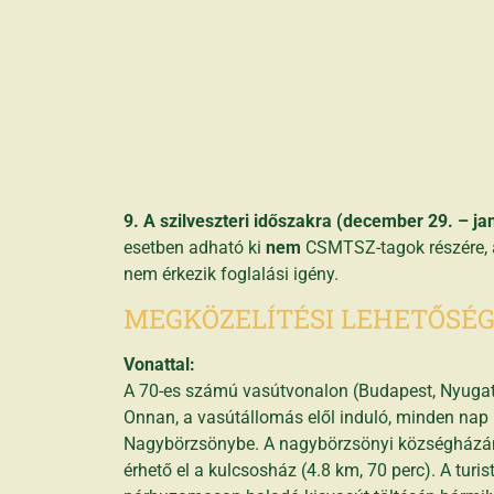
9.
A szilveszteri időszakra (december 29. – ja
esetben adható ki
nem
CSMTSZ-tagok részére,
nem érkezik foglalási igény.
MEGKÖZELÍTÉSI LEHETŐSÉG
Vonattal:
A 70-es számú vasútvonalon (Budapest, Nyugati
Onnan, a vasútállomás elől induló, minden nap k
Nagybörzsönybe. A nagybörzsönyi községházánál
érhető el a kulcsosház (4.8 km, 70 perc). A turi