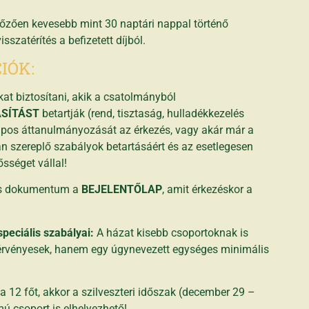
lőzően kevesebb mint 30 naptári nappal történő
szatérítés a befizetett díjból.
IÓK:
kat biztosítani, akik a csatolmányból
ASÍTÁST
betartják (rend, tisztaság, hulladékkezelés
apos áttanulmányozását az érkezés, vagy akár már a
 szereplő szabályok betartásáért és az esetlegesen
ősséget vállal!
tos dokumentum a
BEJELENTŐLAP
, amit érkezéskor a
speciális szabályai:
A házat kisebb csoportoknak is
k érvényesek, hanem egy úgynevezett egységes minimális
 12 főt, akkor a szilveszteri időszak (december 29 –
mú csoport is elhelyezhető!