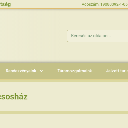
tség
Adószám: 19080392-1-06
Rendezvényeink
Túramozgalmaink
Jelzett turi
csosház