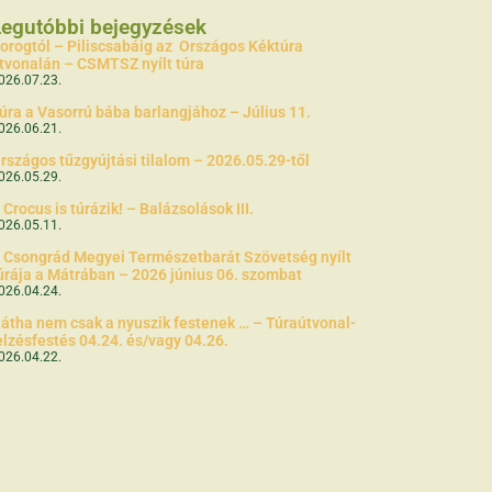
Legutóbbi bejegyzések
orogtól – Piliscsabáig az Országos Kéktúra
tvonalán – CSMTSZ nyílt túra
026.07.23.
úra a Vasorrú bába barlangjához – Július 11.
026.06.21.
rszágos tűzgyújtási tilalom – 2026.05.29-től
026.05.29.
 Crocus is túrázik! – Balázsolások III.
026.05.11.
 Csongrád Megyei Természetbarát Szövetség nyílt
úrája a Mátrában – 2026 június 06. szombat
026.04.24.
átha nem csak a nyuszik festenek … – Túraútvonal-
elzésfestés 04.24. és/vagy 04.26.
026.04.22.