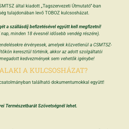
SMTSZ által kiadott „Tagszervezeti Útmutató”-ban
etség tulajdonában levő TOBOZ kulcsosházat.
 a szállásdíj befizetésével együtt kell megfizetni!
 / nap, minden 18 évesnél idősebb vendég részére).
grendelésekre érvényesek, amelyek közvetlenül a CSMTSZ-
tőkön keresztül történik, akkor az adott szolgáltatói
itt megadott kedvezmények sem vehetők igénybe!
ALAKI A KULCSOSHÁZAT?
a csatolmányban található dokumentumokkal együtt!
ei Természetbarát Szövetségnél lehet.