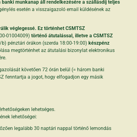
 banki munkanap áll rendelkezésére a szállásdíj teljes
génylés esetén a visszaigazoló email küldésének az
l válik véglegessé. Ez történhet CSMTSZ
00-01004009)
történő átutalással, illetve a CSMTSZ
/b) pénztári órákon (szerda 18:00-19:00)
készpénz
lása megtörténhet az átutalási bizonylat elektronikus
re.
gazolását követően 72 órán belül (= három banki
 fenntartja a jogot, hogy elfogadjon egy másik
érhetőségeken lehetséges.
ésének lehetőségei:
lőzően legalább 30 naptári nappal történő lemondás