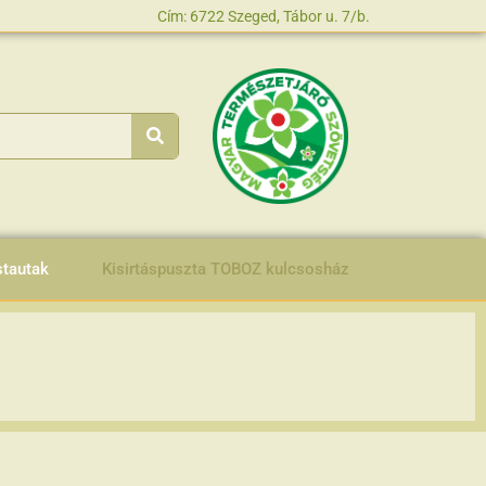
Cím: 6722 Szeged, Tábor u. 7/b.
stautak
Kisirtáspuszta TOBOZ kulcsosház