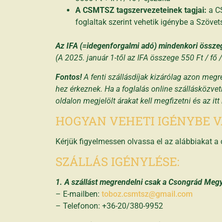
A CSMTSZ tagszervezeteinek tagjai:
a C
foglaltak szerint vehetik igénybe a Szöv
Az IFA (=idegenforgalmi adó) mindenkori összegét
(A 2025. január 1-től az IFA összege 550 Ft / fő
Fontos!
A fenti szállásdíjak kizárólag azon me
hez érkeznek. Ha a foglalás online szállásközvetí
oldalon megjelölt árakat kell megfizetni és az 
HOGYAN VEHETI IGÉNYBE V
Kérjük figyelmessen olvassa el az alábbiakat 
SZÁLLÁS IGÉNYLÉSE:
1. A szállást megrendelni csak a Csongrád Megy
– E-mailben:
toboz.csmtsz@gmail.com
– Telefonon: +36-20/380-9952