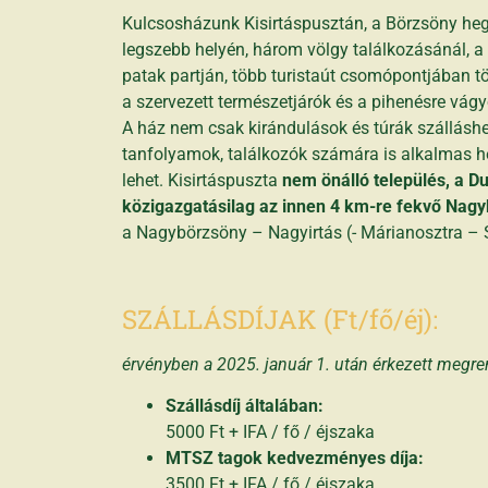
Kulcsosházunk Kisirtáspusztán, a Börzsöny he
legszebb helyén, három völgy találkozásánál, a
patak partján, több turistaút csomópontjában tö
a szervezett természetjárók és a pihenésre vág
A ház nem csak kirándulások és túrák szálláshe
tanfolyamok, találkozók számára is alkalmas h
lehet. Kisirtáspuszta
nem önálló település, a Du
közigazgatásilag az innen 4 km-re fekvő Nagy
a Nagybörzsöny – Nagyirtás (- Márianosztra – Sz
SZÁLLÁSDÍJAK (Ft/fő/éj):
érvényben a 2025. január 1. után érkezett megr
Szállásdíj általában:
5000 Ft + IFA / fő / éjszaka
MTSZ tagok kedvezményes díja:
3500 Ft + IFA / fő / éjszaka