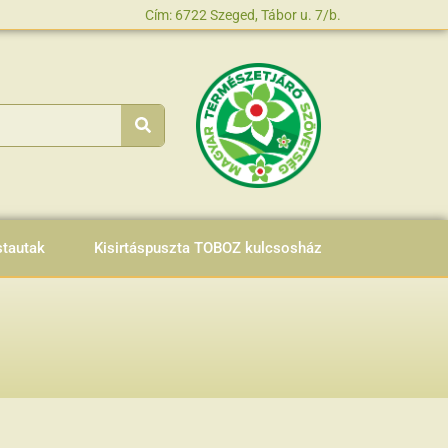
Cím: 6722 Szeged, Tábor u. 7/b.
stautak
Kisirtáspuszta TOBOZ kulcsosház