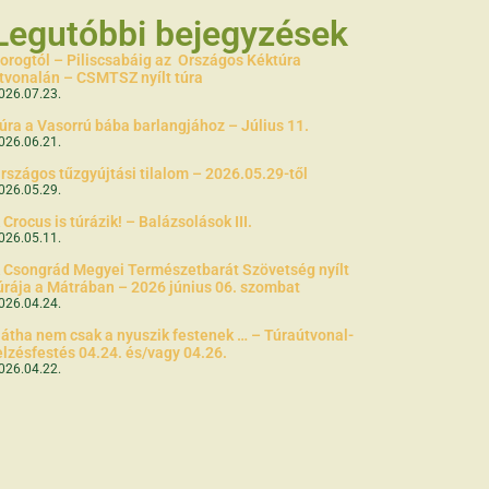
Legutóbbi bejegyzések
orogtól – Piliscsabáig az Országos Kéktúra
tvonalán – CSMTSZ nyílt túra
026.07.23.
úra a Vasorrú bába barlangjához – Július 11.
026.06.21.
rszágos tűzgyújtási tilalom – 2026.05.29-től
026.05.29.
 Crocus is túrázik! – Balázsolások III.
026.05.11.
 Csongrád Megyei Természetbarát Szövetség nyílt
úrája a Mátrában – 2026 június 06. szombat
026.04.24.
átha nem csak a nyuszik festenek … – Túraútvonal-
elzésfestés 04.24. és/vagy 04.26.
026.04.22.