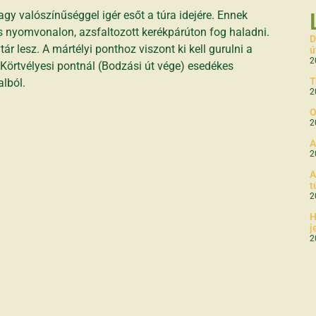
agy valószínűséggel igér esőt a túra idejére. Ennek
s nyomvonalon, azsfaltozott kerékpárúton fog haladni.
D
r lesz. A mártélyi ponthoz viszont ki kell gurulni a
ú
2
a Körtvélyesi pontnál (Bodzási út vége) esedékes
T
alból.
2
O
2
A
2
A
t
2
H
j
2