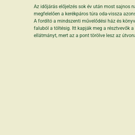
Az időjárás előjelzés sok év után most sajnos n
megfelelően a kerékpáros túra oda-vissza azon
A fordító a mindszenti művelődési ház és könyvtá
faluból a töltésig. Itt kapják meg a résztvevők 
ellátmányt, mert az a pont törölve lesz az útvon