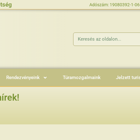
tség
Adószám: 19080392-1-06
Rendezvényeink
Túramozgalmaink
Jelzett turi
írek!